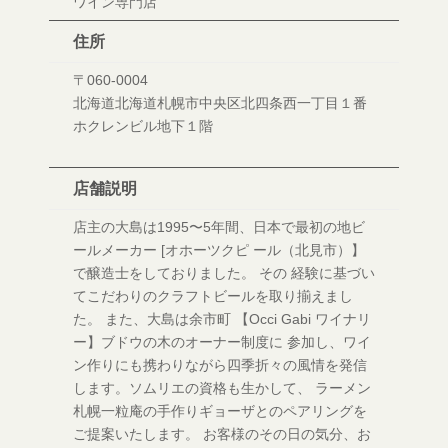
ワイン専門店
住所
〒060-0004
北海道北海道札幌市中央区北四条西一丁目１番
ホクレンビル地下１階
店舗説明
店主の大島は1995〜5年間、日本で最初の地ビ
ールメーカー [オホーツクピ ール（北見市）】
で醸造士をしておりました。 その 経験に基づい
てこだわりのクラフトビールを取り揃えまし
た。 また、大島は余市町 【Occi Gabi ワイナリ
ー】ブドウの木のオーナー制度に 参加し、ワイ
ン作りにも携わりながら四季折々の風情を発信
します。ソムリエの資格も生かして、 ラーメン
札幌一粒庵の手作りギョーザとのペアリングを
ご提案いたします。 お客様のその日の気分、お