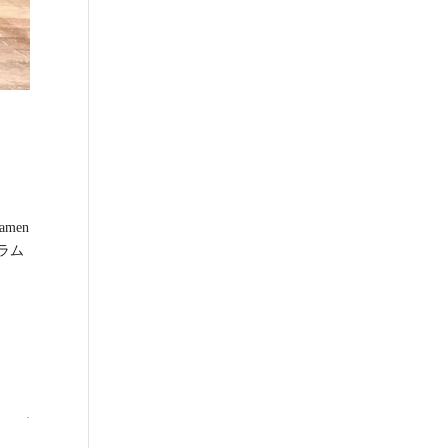
amen
゙ラム
.