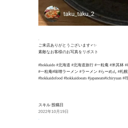
.
ご来店ありがとうございます‍♂️✨
素敵なお客様のお写真をリポスト
#hokkaido #北海道 #北海道旅行 #一粒庵 #米其林 
#一粒庵#味噌ラーメン #ラーメン #らーめん #札幌ラーメン #
#hokkaidofood #hokkaidoeats #japaneats#ichiryuan
スキル
投稿日
2022年10月19日
.