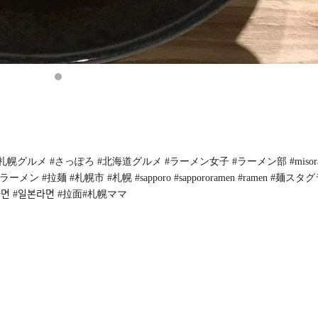
#札幌グルメ #さっぽろ #北海道グルメ #ラーメン女子 #ラーメン部 #misor
拉麺 #札幌市 #札幌 #sapporo #sappororamen #ramen #麺スタク
 #라면 #일본라면 #拉面#札幌ママ