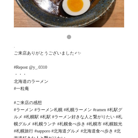
.
ご来店ありがとうございました‍♂️✨
#Repost @y_.0310
・・・
北海道のラーメン
#一粒庵
#ご来店の感想
#ラーメン #ラーメン札幌 #札幌ラーメン #ramen #札駅グ
ルメ #札幌駅 #札駅 #ラーメン好きな人と繋がりたい #札
幌グルメ #札幌ランチ #札幌食べ歩き #札幌市 #札幌観光
#札幌旅行 #sapporo #北海道グルメ #北海道食べ歩き #北