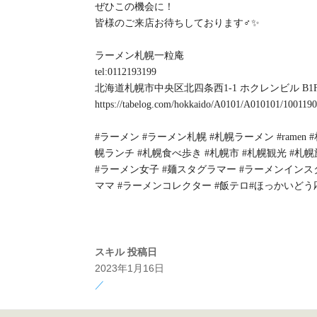
ぜひこの機会に！
皆様のご来店お待ちしております‍♂️✨
ラーメン札幌一粒庵
tel:0112193199
北海道札幌市中央区北四条西1-1 ホクレンビル B1
https://tabelog.com/hokkaido/A0101/A010101/1001190
#ラーメン #ラーメン札幌 #札幌ラーメン #rame
幌ランチ #札幌食べ歩き #札幌市 #札幌観光 #札幌
#ラーメン女子 #麺スタグラマー #ラーメンインス
ママ #ラーメンコレクター #飯テロ#ほっかいど
スキル
投稿日
2023年1月16日
／