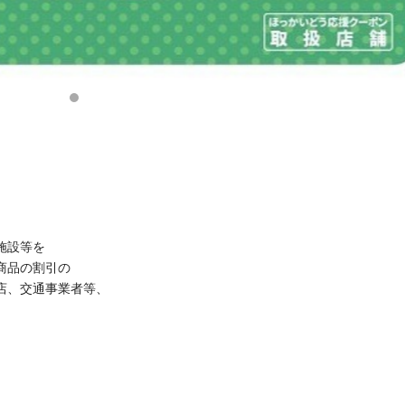
施設等を
商品の割引の
店、交通事業者等、
）