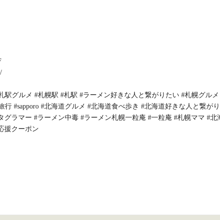
F
/
n #札駅グルメ #札幌駅 #札駅 #ラーメン好きな人と繋がりたい #札幌グルメ
旅行 #sapporo #北海道グルメ #北海道食べ歩き #北海道好きな人と繋が
タグラマー #ラーメン中毒 #ラーメン札幌一粒庵 #一粒庵 #札幌ママ #北
う応援クーポン