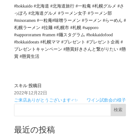
#hokkaido #北海道 #北海道旅行 #一粒庵 #札幌グルメ #さ
っぽろ #北海道グルメ #ラーメン女子 #ラーメン部
#misoramen #一粒庵#味噌ラーメン #ラーメン #らーめん #
札幌ラーメン #拉麺 #札幌市 #札幌 #sapporo
#sappororamen #ramen #麺スタグラム #hokkaidofood
#hokkaidoeats #札幌ママ #プレゼント #プレゼント企画 #
プレゼントキャンペーン #懸賞好きさんと繋がりたい #懸
賞 #懸賞生活
スキル
投稿日
2022年12月22日
ご来店ありがとうございます‍♂️✨
ワイン試飲会の様子
検索
最近の投稿