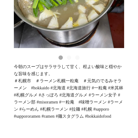
今朝のスープはサラサラして甘く、程よい酸味と穏やか
な旨味を感じます。
＃札幌市 ＃ラーメン札幌一粒庵 ＃元気のでるみそラ
ーメン #hokkaido #北海道 #北海道旅行 #一粒庵 #米其林
#札幌グルメ #さっぽろ #北海道グルメ #ラーメン女子 #
ラーメン部 #misoramen #一粒庵 #味噌ラーメン #ラーメ
ン #らーめん #札幌ラーメン #拉麺 #札幌 #sapporo
#sappororamen #ramen #麺スタグラム #hokkaidofood