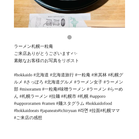
ラーメン札幌一粒庵
ご来店ありがとうございます‍♂️✨
素敵なお客様のお写真をリポスト
#hokkaido #北海道 #北海道旅行 #一粒庵 #米其林 #札幌グ
ルメ #さっぽろ #北海道グルメ #ラーメン女子 #ラーメン
部 #misoramen #一粒庵#味噌ラーメン #ラーメン #らーめ
ん #札幌ラーメン #拉麺 #札幌市 #札幌 #sapporo
#sappororamen #ramen #麺スタグラム #hokkaidofood
#hokkaidoeats #japaneats#ichiryuan #라면 #拉面#札幌ママ
#ご来店の感想